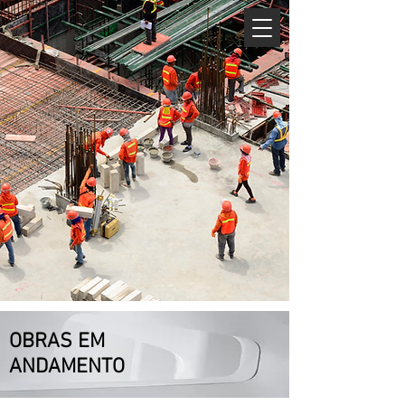
ORÇAMENTO
Alexandre Zago
E n g e n h a r i a
SERVIÇOS
Telefone:
(11) 99958-0401
OBRAS EM
ANDAMENTO